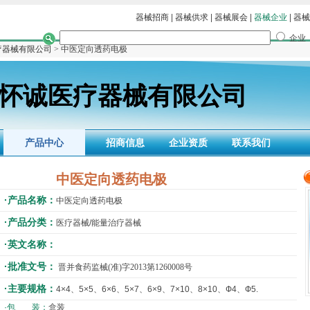
器械招商
|
器械供求
|
器械展会
|
器械企业
|
器械
企业
疗器械有限公司
> 中医定向透药电极
怀诚医疗器械有限公司
产品中心
招商信息
企业资质
联系我们
中医定向透药电极
·产品名称：
中医定向透药电极
·产品分类：
医疗器械/能量治疗器械
·英文名称：
·批准文号：
晋并食药监械(准)字2013第1260008号
·主要规格：
4×4、5×5、6×6、5×7、6×9、7×10、8×10、Ф4、Ф5.
·包 装：
盒装