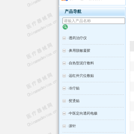
产品导航
·
透药治疗仪
·
鼻用脱敏凝胶
·
自热型泥疗敷料
·
远红外穴位敷贴
·
冷疗贴
·
熨烫贴
·
中医定向透药电极
·
滚针