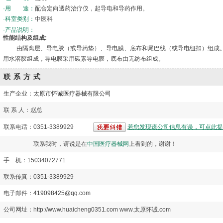
·用 途：
配合定向透药治疗仪，起导电和导药作用。
·科室类别：
中医科
·产品说明：
性能结构及组成:
由隔离层、导电胶（或导药垫）、导电膜、底布和尾巴线（或导电纽扣）组成。
用水溶胶组成，导电膜采用碳素导电膜，底布由无纺布组成。
联系方式
生产企业：
太原市怀诚医疗器械有限公司
联 系 人：赵总
联系电话：0351-3389929
若您发现该公司信息有误，可点此提
联系我时，请说是在
中国医疗器械网
上看到的，谢谢！
手 机：15034072771
联系传真：0351-3389929
电子邮件：
419098425@qq.com
公司网址：http://www.huaicheng0351.com www.太原怀诚.com