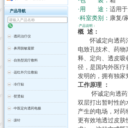
·包 装：
箱
·用 途：
适用于
产品导航
·科室类别：
康复/
·产品说明：
概 述：
·
透药治疗仪
怀诚定向透药治
电致孔技术、药物
·
鼻用脱敏凝胶
释、定向、透皮吸
·
自热型泥疗敷料
径，是国内外医疗
·
远红外穴位敷贴
发明的，拥有独家
工作原理 ：
·
冷疗贴
怀诚定向透药治
·
熨烫贴
双层打出暂时性的
·
中医定向透药电极
产生的电场，对药
更有效地透过皮肤
·
滚针