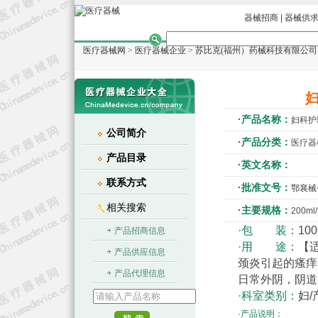
器械招商
|
器械供
医疗器械网
>
医疗器械企业
>
苏比克(福州）药械科技有限公司
·产品名称：
妇科护
公司简介
·产品分类：
医疗器
产品目录
·英文名称：
联系方式
·批准文号：
鄂襄械备
相关搜索
·主要规格：
200ml
·包 装：
10
产品招商信息
·用 途：
【
产品供应信息
颈炎引起的瘙痒
产品代理信息
日常外阴，阴道
·科室类别：
妇/
·产品说明：