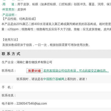
·用 途：
用于皮肤、粘膜（如鼻腔粘膜、口腔粘膜）创面冲洗、覆盖、润滑、保
·科室类别：
皮肤科
·产品说明：
【产品性能、结构及组成】
本产品是由20%聚乙二醇400水溶液装入聚乙烯或聚丙烯材质的容器构成。相对密度：1.0
量：≤20ppm；细胞毒性：细胞毒性反应应不大于2级。致敏：应无皮肤致敏。皮
【使用方法】
直接涂敷或喷涂于创面，一日一次，根据创面需要可增加使用次数。
联系方式
生产企业：
湖南仁馨生物技术有限公司
联系电话：
若您发现该公司信息有误，可点此提交正确信息。
联系我时，请说是在
中国医疗器械网
上看到的，谢谢！
手 机：
联系传真：
电子邮件：
2280547546@qq.com