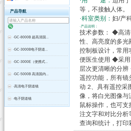
·用 途：
适用于
等，不接触人体。
产品导航
·科室类别：
妇/产
·产品说明：
技术参数： ◆高清
·
GC-8000B 超高清国...
性、高亮度的多光
控制板设计，常用
·
GC-3000B电子阴道...
便医生使用 ◆采
·
GC-3000E（便携式...
层次更清晰的分辨 
·
GC-5000B 高清国内...
遥控功能，所有镜
动 2、具有遥控
·
高清电子阴道镜
像，将白光图像与
·
电子阴道镜
鼠标操作，也可支持
注文字和对比分析
查询和统计，打印