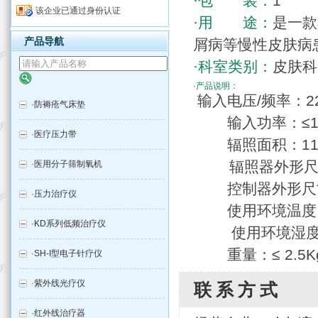
·包 装：
1
该企业已通过身份认证
·用 途：
是一款
产品导航
屑病等慢性皮肤病
·科室类别：
皮肤科
·产品说明：
输入电压/频率：220V
·
防褥疮气床垫
输入功率：≤10
·
医疗压力带
辐照面积：11.0 ×
辐照器外形尺寸： 32
·
医用分子筛制氧机
控制器外形尺寸： 16
·
压力治疗仪
使用环境温度：1
·
KD系列低频治疗仪
使用环境湿度：4
重量：≤ 2.5K
·
SH-I型电子针疗仪
·
紫外线光疗仪
联系方式
·
红外线治疗器