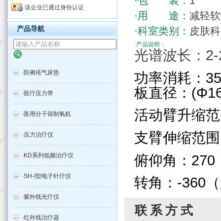
·包 装：
1
该企业已通过身份认证
·用 途：
减轻软
产品导航
·科室类别：
皮肤科
·产品说明：
光谱波长：2-
·
防褥疮气床垫
功率消耗：35
板直径：(Φ16
·
医疗压力带
活动臂升缩范围
·
医用分子筛制氧机
支臂伸缩范围：
·
压力治疗仪
俯仰角：27
·
KD系列低频治疗仪
·
SH-I型电子针疗仪
转角：-360
·
紫外线光疗仪
联系方式
·
红外线治疗器