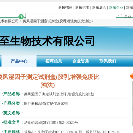
器械招商
|
器械供求
|
器械展会
|
器械企业
|
器械
企业
技术有限公司
> 类风湿因子测定试剂盒(胶乳增强免疫比浊法)
至生物技术有限公司
产品中心
招商信息
企业资质
联系我们
类风湿因子测定试剂盒(胶乳增强免疫比
浊法)
·产品名称：
类风湿因子测定试剂盒(胶乳增强免疫比浊法)
·产品分类：
医疗器械/诊断监护仪及试剂
·英文名称：
·批准文号：
沪食药监械(准)字2013第2400525号
·主要规格：
规格A：反应缓冲液(R1)：30mL×1瓶，胶乳试剂(R2)10mL×1