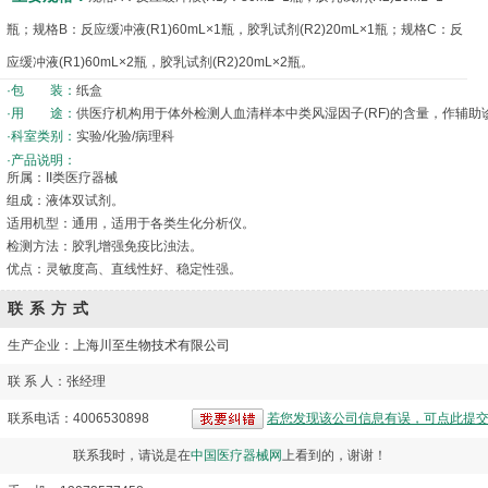
瓶；规格B：反应缓冲液(R1)60mL×1瓶，胶乳试剂(R2)20mL×1瓶；规格C：反
应缓冲液(R1)60mL×2瓶，胶乳试剂(R2)20mL×2瓶。
·包 装：
纸盒
·用 途：
供医疗机构用于体外检测人血清样本中类风湿因子(RF)的含量，作辅助
·科室类别：
实验/化验/病理科
·产品说明：
所属：II类医疗器械
组成：液体双试剂。
适用机型：通用，适用于各类生化分析仪。
检测方法：胶乳增强免疫比浊法。
优点：灵敏度高、直线性好、稳定性强。
联系方式
生产企业：
上海川至生物技术有限公司
联 系 人：张经理
联系电话：4006530898
若您发现该公司信息有误，可点此提
联系我时，请说是在
中国医疗器械网
上看到的，谢谢！