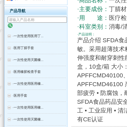
·商品名称：
一次性
·主要成份：
丁腈材
产品导航
·用 途：
医疗检
·科室类别：
消毒/
·产品说明：
·
一次性使用医用丁...
产品介绍 SFD
敏。采用超薄技术
·
医用丁腈手套
伸强度和耐穿刺性能
·
一次性使用灭菌橡...
盒，10盒/箱 大
·
医用橡胶检查手套
APFFCMD40100
APFFCMD461
·
一次性使用医用橡...
部疲劳 • 防腐蚀，
·
医用手套
SFDA食品药品安全认
·
一次性使用医用橡...
工 • 工业应用 • 
有CE认证
·
一次性使用灭菌橡...