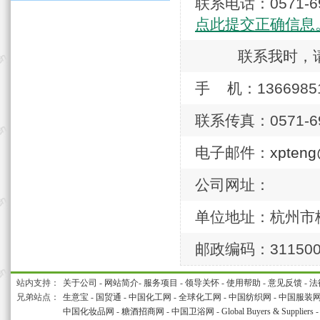
联系电话：0571
点此提交正确信息
联系我时，
手 机：1366985
联系传真：0571-69
电子邮件：
xpten
公司网址：
单位地址：杭州市
邮政编码：31150
站内支持：
关于公司
-
网站简介
-
服务项目
-
领导关怀
-
使用帮助
-
意见反馈
-
法
兄弟站点：
生意宝
-
国贸通
-
中国化工网
-
全球化工网
-
中国纺织网
-
中国服装
中国化妆品网
-
糖酒招商网
-
中国卫浴网
-
Global Buyers & Suppliers