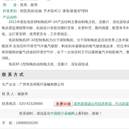
·用 途：
医用，家用
·科室类别：
医院系统/设施 手术室/ICU 康复/家庭/护理科
·产品说明：
2011年新款鱼跃牌制氧机8F-3A产品结构主要由制氧主机、流量计、湿化器组成，
氧浓度监测报警功能，机箱设计表面无螺钉安装，全塑外壳，数码视窗，配置有专利
低。运行更安静，使用更安全，工作更稳定。
鱼跃制氧机8F-3A型制氧机为分子筛制氧机。分子筛制氧机是目前世界上技术
吸技术.在加压时可将空气中氮气吸附，剩余的未被吸收的氧气被收集起来，经过净
将所吸附的氮气排放回环境空气中，在下一次加压时又可以吸附氮气并制取氧气，
消耗。
鱼跃8F-1型制氧机由制氧主机、流量计、湿化器组成
联系方式
生产企业：
广州市乐邦医疗器械有限公司
联 系 人：杨振华
联系电话：020-81528688
若您发现该公司信息有误，可点此提
联系我时，请说是在
中国医疗器械网
上看到的，谢谢！
手 机：18988926200