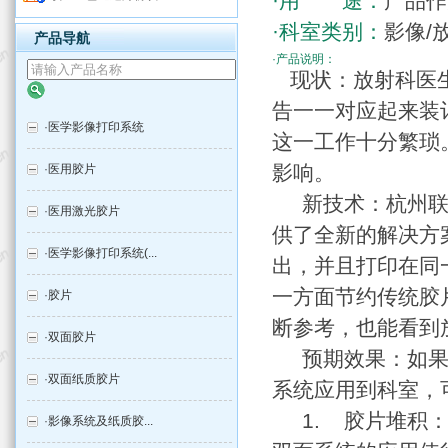
·用 途：
产品作
·科室类别：
影像/
产品导航
·产品说明：
现状：放射科医生
告一一对应起来装
·
医学影像打印系统
这一工作十分繁琐
影响。
·
医用胶片
新技术：杭州联众
·
医用激光胶片
供了全新的解决方
·
医学影像打印系统(...
出，并且打印在同
一方面节约传统胶
·
胶片
断参考，也能看到
·
双面胶片
预期效果：如果将
·
双面纸质胶片
系统应用到科室，
1. 胶片堆积
·
影像系统及纸质胶...