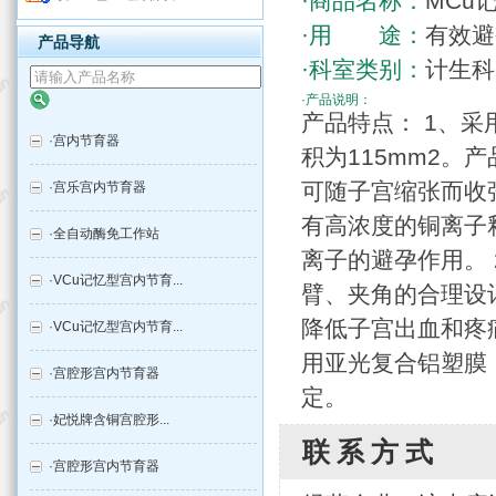
·商品名称：
MCu
·用 途：
有效避
产品导航
·科室类别：
计生科
·产品说明：
产品特点： 1、采
·
宫内节育器
积为115mm2
可随子宫缩张而收
·
宫乐宫内节育器
有高浓度的铜离子
·
全自动酶免工作站
离子的避孕作用。 
·
VCu记忆型宫内节育...
臂、夹角的合理设
降低子宫出血和疼
·
VCu记忆型宫内节育...
用亚光复合铝塑膜
·
宫腔形宫内节育器
定。
·
妃悦牌含铜宫腔形...
联系方式
·
宫腔形宫内节育器