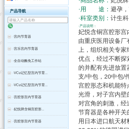
·商品名称：
妃悦牌
·用 途：
避孕，
产品导航
·科室类别：
计生科
·产品说明：
妃悦含铜宫腔形宫
·
宫内节育器
由重庆医用设备厂
上，组织相关专家
·
宫乐宫内节育器
优点，经过不断探
·
全自动酶免工作站
的并配有先进放置
·
VCu记忆型宫内节育...
支/中包，20中包
宫腔形态和机能特
·
VCu记忆型宫内节育...
光滑，对子宫内壁
·
宫腔形宫内节育器
对宫角的刺激，经
·
妃悦牌含铜宫腔形...
节育器是各种开关
用日本进口航天材
·
宫腔形宫内节育器