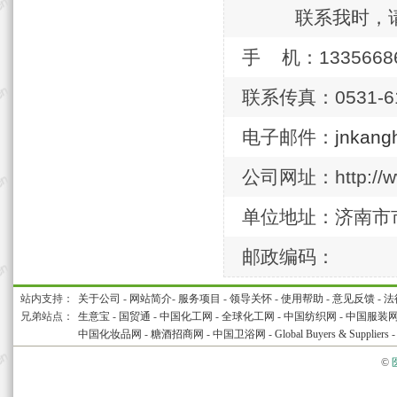
联系我时，
手 机：1335668
联系传真：0531-61
电子邮件：
jnkang
公司网址：http://ww
单位地址：济南市
邮政编码：
站内支持：
关于公司
-
网站简介
-
服务项目
-
领导关怀
-
使用帮助
-
意见反馈
-
法
兄弟站点：
生意宝
-
国贸通
-
中国化工网
-
全球化工网
-
中国纺织网
-
中国服装
中国化妆品网
-
糖酒招商网
-
中国卫浴网
-
Global Buyers & Suppliers
©