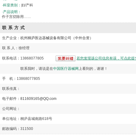
·科室类别：
妇/产科
·产品说明：
作子宫切除用……
联系方式
生产企业：
杭州桐庐医达器械设备有限公司（中外合资）
联 系 人：徐经理
联系电话：13868077805
若您发现该公司信息有误，可点此提
联系我时，请说是在
中国医疗器械网
上看到的，谢谢！
手 机：13868077805
联系传真：
电子邮件：
811609165@QQ.com
公司网址：
单位地址：桐庐县城南路618号
邮政编码：311500