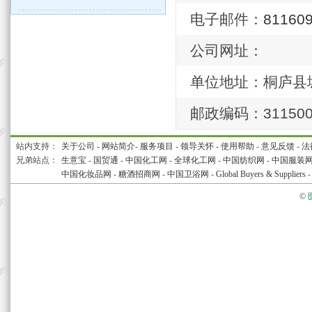
电子邮件：
81160
公司网址：
单位地址：桐庐县城
邮政编码：31150
站内支持：
关于公司
-
网站简介
-
服务项目
-
领导关怀
-
使用帮助
-
意见反馈
-
法
兄弟站点：
生意宝
-
国贸通
-
中国化工网
-
全球化工网
-
中国纺织网
-
中国服装
中国化妆品网
-
糖酒招商网
-
中国卫浴网
-
Global Buyers & Suppliers
©