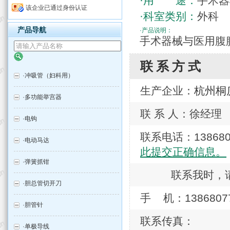
·用 途：
手术器
该企业已通过身份认证
·科室类别：
外科
产品导航
·产品说明：
手术器械与医用腹
联系方式
·
冲吸管（妇科用）
生产企业：
杭州桐
·
多功能举宫器
联 系 人：徐经理
·
电钩
联系电话：138
·
电动马达
此提交正确信息。
·
弹簧抓钳
联系我时，
·
胆总管切开刀
手 机：1386807
·
胆管针
联系传真：
·
单极导线