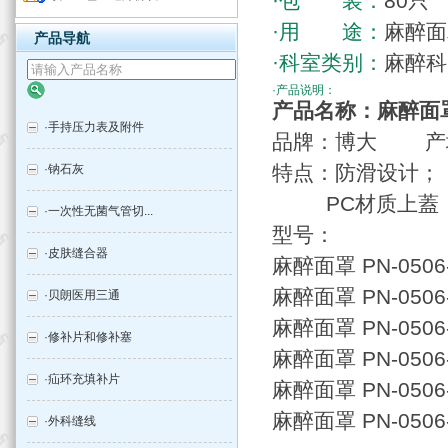
·包 装：
80只
·用 途：
麻醉面
产品导航
·科室类别：
麻醉科
·产品说明：
产品名称：麻醉面
·
手持压力表及附件
品牌：博大 产
特点：防滑设计；
·
钠石灰
PC材质上蓋，
·
一次性无菌气管切...
型号：
·
皮肤缝合器
麻醉面罩 PN-05
麻醉面罩 PN-05
·
贝朗医用三通
麻醉面罩 PN-05
·
修补片和修补塞
麻醉面罩 PN-05
·
疝环充填补片
麻醉面罩 PN-05
麻醉面罩 PN-05
·
外科缝线