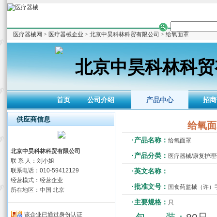
医疗器械网
>
医疗器械企业
>
北京中昊科林科贸有限公司
> 给氧面罩
北京中昊科林科贸
首页
公司介绍
产品中心
招商
供应商信息
给氧面
·产品名称：
给氧面罩
北京中昊科林科贸有限公司
·产品分类：
医疗器械/康复护
联 系 人：刘小姐
联系电话：010-59412129
·英文名称：
经营模式：经营企业
·批准文号：
国食药监械（许）字20
所在地区：中国 北京
·主要规格：
只
该企业已通过身份认证