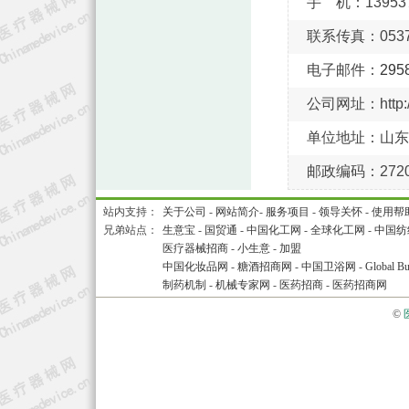
手 机：139537
联系传真：0537-
电子邮件：
295
公司网址：http://
单位地址：山东
邮政编码：2720
站内支持：
关于公司
-
网站简介
-
服务项目
-
领导关怀
-
使用帮
兄弟站点：
生意宝
-
国贸通
-
中国化工网
-
全球化工网
-
中国纺
医疗器械招商
-
小生意
-
加盟
中国化妆品网
-
糖酒招商网
-
中国卫浴网
-
Global Bu
制药机制
-
机械专家网
-
医药招商
-
医药招商网
©