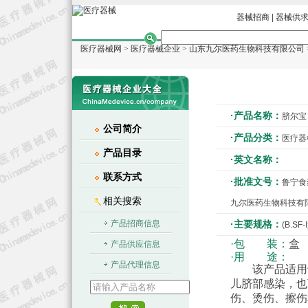
器械招商
|
器械供
医疗器械网
>
医疗器械企业
>
山东九尔医药生物科技有限公司
·产品名称：
脐尔宝
公司简介
·产品分类：
医疗器
产品目录
·英文名称：
联系方式
·批准文号：
鲁宁食药
相关搜索
九尔医药生物科技有
产品招商信息
·主要规格：
(B.SF-
·包 装：
盒
产品供应信息
·用 途：
产品代理信息
该产品适用于
儿脐部感染，也
伤、烫伤、擦伤