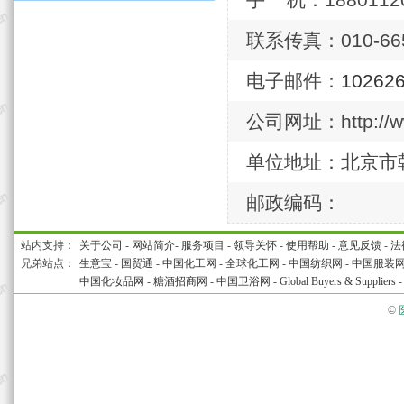
手 机：18801120
联系传真：010-665
电子邮件：
10262
公司网址：http://ww
单位地址：北京市朝
邮政编码：
站内支持：
关于公司
-
网站简介
-
服务项目
-
领导关怀
-
使用帮助
-
意见反馈
-
法
兄弟站点：
生意宝
-
国贸通
-
中国化工网
-
全球化工网
-
中国纺织网
-
中国服装
中国化妆品网
-
糖酒招商网
-
中国卫浴网
-
Global Buyers & Suppliers
©