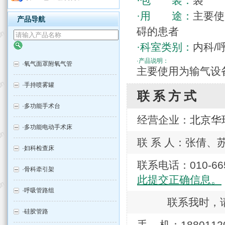
·包 装：
袋
·用 途：
主要使
产品导航
碍的患者
·科室类别：
内科/
·产品说明：
·
氧气面罩附氧气管
主要使用为输气设
·
手持喷雾罐
联系方式
·
多功能手术台
经营企业：
北京华
·
多功能电动手术床
联 系 人：张倩、
·
妇科检查床
联系电话：010-
·
骨科牵引架
此提交正确信息。
·
呼吸管路组
联系我时，
·
硅胶管路