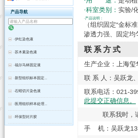
·用 途：
是动植
·科室类别：
实验/
产品导航
·产品说明：
（组织固定“金标准
渗透力强、固定均
·
伊红染色液
联系方式
·
苏木素染色液
生产企业：
上海玺
·
福尔马林固定液
联 系 人：吴跃龙
·
新型组织标本固定...
联系电话：021-
·
石蜡切片染色液
此提交正确信息。
·
医用组织样本处理...
联系我时，
·
环保型封片胶
手 机：吴跃龙1379