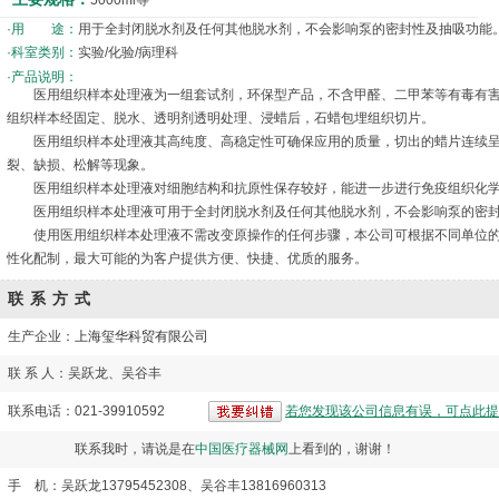
5000ml等
·用 途：
用于全封闭脱水剂及任何其他脱水剂，不会影响泵的密封性及抽吸功能
·科室类别：
实验/化验/病理科
·产品说明：
医用组织样本处理液为一组套试剂，环保型产品，不含甲醛、二甲苯等有毒有害
组织样本经固定、脱水、透明剂透明处理、浸蜡后，石蜡包埋组织切片。
医用组织样本处理液其高纯度、高稳定性可确保应用的质量，切出的蜡片连续呈
裂、缺损、松解等现象。
医用组织样本处理液对细胞结构和抗原性保存较好，能进一步进行免疫组织化学
医用组织样本处理液可用于全封闭脱水剂及任何其他脱水剂，不会影响泵的密封
使用医用组织样本处理液不需改变原操作的任何步骤，本公司可根据不同单位的
性化配制，最大可能的为客户提供方便、快捷、优质的服务。
联系方式
生产企业：
上海玺华科贸有限公司
联 系 人：吴跃龙、吴谷丰
联系电话：021-39910592
若您发现该公司信息有误，可点此提
联系我时，请说是在
中国医疗器械网
上看到的，谢谢！
手 机：吴跃龙13795452308、吴谷丰13816960313