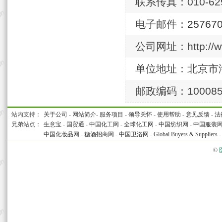
联系传真：010-629
电子邮件：
25767
公司网址：http://ww
单位地址：北京市
邮政编码：10008
站内支持：
关于公司
-
网站简介
-
服务项目
-
领导关怀
-
使用帮助
-
意见反馈
-
法
兄弟站点：
生意宝
-
国贸通
-
中国化工网
-
全球化工网
-
中国纺织网
-
中国服装
中国化妆品网
-
糖酒招商网
-
中国卫浴网
-
Global Buyers & Suppliers
©