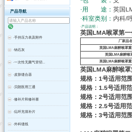
·包 装：
支
·用 途：
英国L
产品导航
·科室类别：
内科/
·产品说明：
英国
LMA
喉罩
第一
·
手持压力表及附件
厂家
品
英国
LMA
麻
醉喉罩
重
·
钠石灰
英国
LMA
麻
醉喉
英国
LMA
麻
醉喉罩
重
·
一次性无菌气管切...
英国
LMA
麻
醉喉罩
·
皮肤缝合器
规格：
1
号
适用范
规格：
1.5
号
适用
·
贝朗医用三通
规格：
2
号
适用范
·
修补片和修补塞
规格：
2.5
号
适用
·
疝环充填补片
规格：
3
号
适用范
·
外科缝线