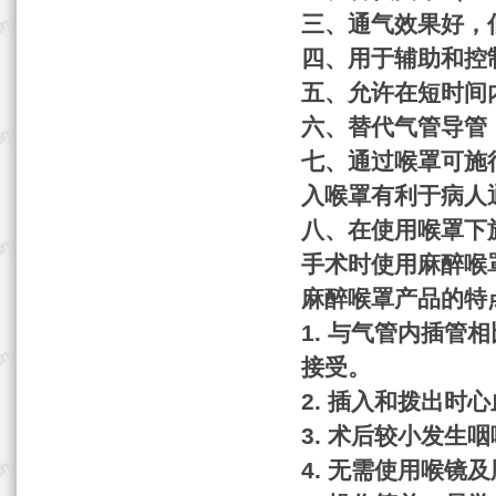
三、通气效果好，
四、用于辅助和控
五、允许在短时间
六、替代气管导管
七、通过喉罩可施
入喉罩有利于病人
八、在使用喉罩下
手术时使用
麻
醉喉
麻
醉喉罩产品的特
1.
与气管内插管相
接受。
2.
插入和拨出时心
3.
术后较小发生咽
4.
无需使用喉镜及