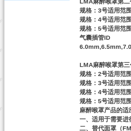
LMA
麻
醉喉罩第二
规格：
3
号
适用范
规格：
4
号
适用范
规格：
5
号
适用范
气囊插管
ID
6.0mm,6.5mm,7
LMA
麻
醉喉罩第三
规格：
2
号
适用范
规格：
3
号
适用范
规格：
4
号
适用范
规格：
5
号
适用范
麻
醉喉罩产品的适
一、适用于需要进
二、替代面罩（
F