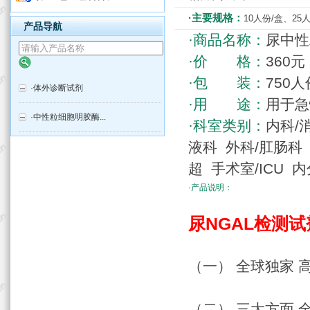
·主要规格：
10人份/盒、25
产品导航
·商品名称：
尿中性
·价 格：
360元
·包 装：
750人
·
体外诊断试剂
·用 途：
用于急
·
中性粒细胞明胶酶...
·科室类别：
内科/
液科 外科/肛肠科 
超 手术室/ICU 
·产品说明：
尿NGAL检测
（一） 全球独家
（二） 三大方面 