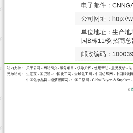
电子邮件：
CNNGA
公司网址：http://ww
单位地址：生产地
园B栋11楼;招商
邮政编码：10003
站内支持：
关于公司
-
网站简介
-
服务项目
-
领导关怀
-
使用帮助
-
意见反馈
-
法
兄弟站点：
生意宝
-
国贸通
-
中国化工网
-
全球化工网
-
中国纺织网
-
中国服装
中国化妆品网
-
糖酒招商网
-
中国卫浴网
-
Global Buyers & Suppliers
©