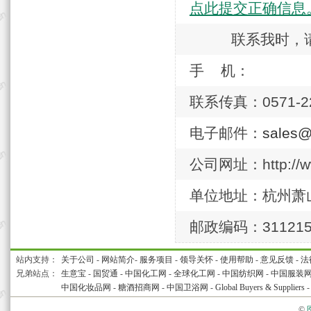
点此提交正确信息
联系我时，
手 机：
联系传真：0571-22
电子邮件：
sales@
公司网址：http://ww
单位地址：杭州萧
邮政编码：31121
站内支持：
关于公司
-
网站简介
-
服务项目
-
领导关怀
-
使用帮助
-
意见反馈
-
法
兄弟站点：
生意宝
-
国贸通
-
中国化工网
-
全球化工网
-
中国纺织网
-
中国服装
中国化妆品网
-
糖酒招商网
-
中国卫浴网
-
Global Buyers & Suppliers
©