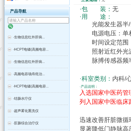
无
·包 装：
无
产品导航
·用 途：
光能发生器半/全功
电源电压：单相AC
·
生物信息红外肝病...
时间设定范围：5m
·
HCPT电镊(高频电容...
照射近红外光波长范
脉搏传感器频率响
·
生物信息红外肝病...
·
高频电容场痔疮治...
·科室类别：
内科/
·
HCPT电镊(高频电容...
·产品说明：
入选国家中医药管
·
结肠水疗仪
列入国家中医临床
·
超声雾化熏洗仪
迅速改善肝脏微循
·
肛肠综合治疗仪
显著降低门静脉高