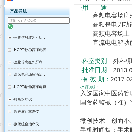
·用 途：
产品导航
高频电容场痔疮治
高频是电刀功能(
高频电容场止血摄
·
生物信息红外肝病...
直流电电解功
·
HCPT电镊(高频电容...
·科室类别：
外科/
·
生物信息红外肝病...
·批准日期：
2013.
·
高频电容场痔疮治...
·有 效 期：
2017.0
·
HCPT电镊(高频电容...
·产品说明：
入选国家中医药管
·
结肠水疗仪
国食药监械（准）字2
·
超声雾化熏洗仪
微创技术：创面小
·
肛肠综合治疗仪
手机时间短：手术