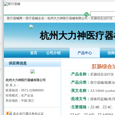
医疗器械网
>
医疗器械企业
>
杭州大力神医疗器械有限公司
> 肛肠综合治疗仪
杭州大力神医疗器
首页
公司介绍
产品中心
招商
供应商信息
肛肠综合
·产品名称：
肛肠综合治疗仪
杭州大力神医疗器械有限公司
·产品分类：
医疗器械/能量
联 系 人：
·英文名称：
联系电话：0571-22886693
ZZ-VI600 synthet
经营模式：生产企业
·批准文号：
国食药监械(准)字2
所在地区：中国 浙江
·主要规格：
ZZ-ⅡB、ZZ-ⅡC、
该企业已通过身份认证
ZZ-ⅣC、ZZ-ⅣD、ZZ-Ⅳ500A