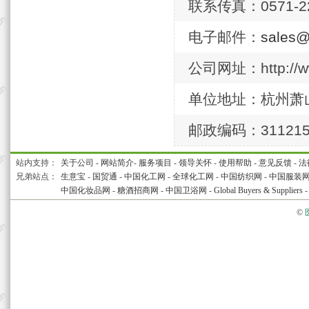
联系传真：0571-22
电子邮件：
sales@
公司网址：http://ww
单位地址：杭州萧
邮政编码：31121
站内支持：
关于公司
-
网站简介
-
服务项目
-
领导关怀
-
使用帮助
-
意见反馈
-
法
兄弟站点：
生意宝
-
国贸通
-
中国化工网
-
全球化工网
-
中国纺织网
-
中国服装
中国化妆品网
-
糖酒招商网
-
中国卫浴网
-
Global Buyers & Suppliers
©