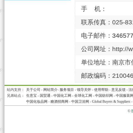
手 机：
联系传真：025-831
电子邮件：
34657
公司网址：http://ww
单位地址：南京市
邮政编码：21004
站内支持：
关于公司
-
网站简介
-
服务项目
-
领导关怀
-
使用帮助
-
意见反馈
-
法
兄弟站点：
生意宝
-
国贸通
-
中国化工网
-
全球化工网
-
中国纺织网
-
中国服装
中国化妆品网
-
糖酒招商网
-
中国卫浴网
-
Global Buyers & Suppliers
©