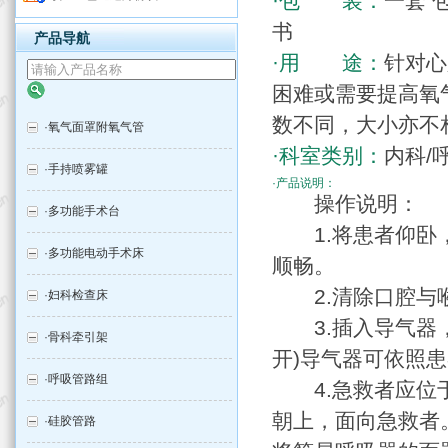
·包 装：
一套 
书
产品导航
·用 途：
针对心
困难或需要提高氧
数不同，大小亦不
·
氧气面罩附氧气管
·科室类别：
内科/
·
手持喷雾罐
·产品说明：
操作说明：
·
多功能手术台
1.将患者仰卧，
·
多功能电动手术床
顺畅。
2.清除口腔与
·
妇科检查床
3.插入导气器，
·
骨科牵引架
开)导气器可依照
·
呼吸管路组
4.急救者应位于
朝上，面向急救者
·
硅胶管路