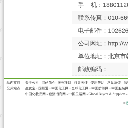
手 机：18801120
联系传真：010-665
电子邮件：
10262
公司网址：http://ww
单位地址：北京市朝
邮政编码：
站内支持：
关于公司
-
网站简介
-
服务项目
-
领导关怀
-
使用帮助
-
意见反馈
-
法
兄弟站点：
生意宝
-
国贸通
-
中国化工网
-
全球化工网
-
中国纺织网
-
中国服装
中国化妆品网
-
糖酒招商网
-
中国卫浴网
-
Global Buyers & Suppliers
©