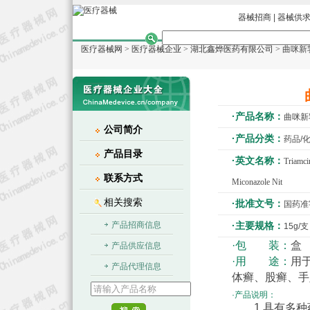
器械招商
|
器械供
医疗器械网
>
医疗器械企业
>
湖北鑫烨医药有限公司
> 曲咪新
·产品名称：
曲咪新
公司简介
·产品分类：
药品/
产品目录
·英文名称：
Triamci
联系方式
Miconazole Nit
相关搜索
·批准文号：
国药准字
产品招商信息
·主要规格：
15g/支
·包 装：
盒
产品供应信息
·用 途：
用
产品代理信息
体癣、股癣、手
·产品说明：
1.具有多种