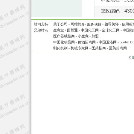
邮政编码：4300
站内支持：
关于公司
-
网站简介
-
服务项目
-
领导关怀
-
使用帮
兄弟站点：
生意宝
-
国贸通
-
中国化工网
-
全球化工网
-
中国纺
医疗器械招商
-
小生意
-
加盟
中国化妆品网
-
糖酒招商网
-
中国卫浴网
-
Global Bu
制药机制
-
机械专家网
-
医药招商
-
医药招商网
©