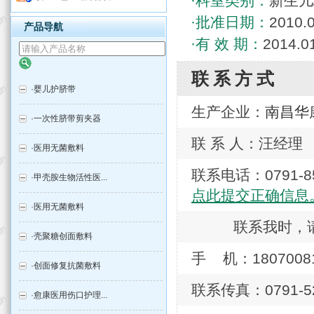
·科室类别：
新生儿
·批准日期：
2010.
产品导航
·有 效 期：
2014.0
联系方式
·
婴儿护脐带
生产企业：
南昌华
·
一次性脐带剪夹器
联 系 人：汪经理
·
医用无菌敷料
联系电话：0791
·
甲壳胺生物活性医...
点此提交正确信息
·
医用无菌敷料
联系我时，
·
壳聚糖创面敷料
手 机：1807008
·
创面修复抗菌敷料
联系传真：0791-52
·
愈康医用伤口护理...