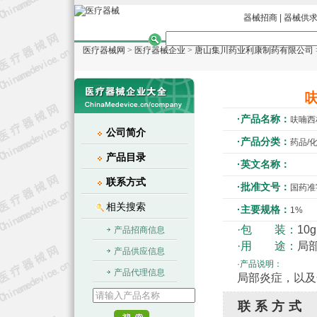
器械招商
|
器械供
医疗器械网
>
医疗器械企业
>
唐山集川药业利康制药有限公司
·产品名称：
呋喃西
公司简介
·产品分类：
药品/
产品目录
·英文名称：
联系方式
·批准文号：
国药准字
相关搜索
·主要规格：
1%
·包 装：
10
产品招商信息
·用 途：
局
产品供应信息
·产品说明：
产品代理信息
局部炎症，以及
联系方式