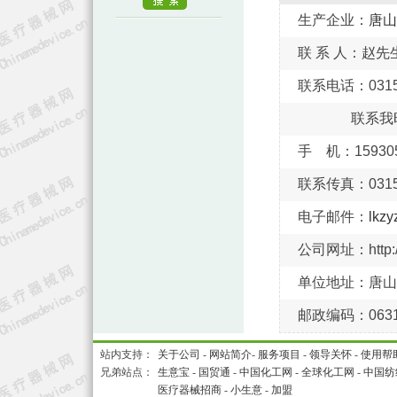
生产企业：
唐山
联 系 人：赵先
联系电话：0315-
联系我
手 机：159305
联系传真：0315-
电子邮件：
lkz
公司网址：http://
单位地址：唐山
邮政编码：0631
站内支持：
关于公司
-
网站简介
-
服务项目
-
领导关怀
-
使用帮
兄弟站点：
生意宝
-
国贸通
-
中国化工网
-
全球化工网
-
中国纺
医疗器械招商
-
小生意
-
加盟