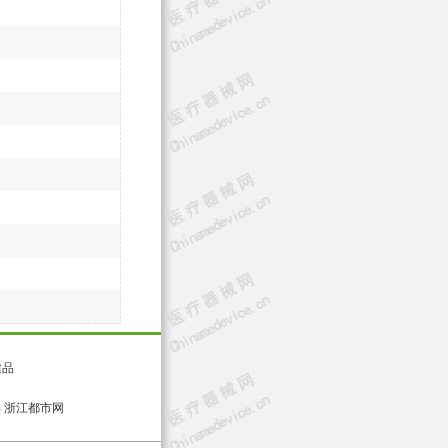
健品
-
浙江都市网