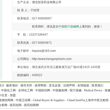
生产企业：
湖北恒安药业有限公司
联 系 人：于经理
联系电话：027-83600007
联系我时，请说是在
中国医疗器械网
上看到的，谢谢！
手 机：13237189447
联系传真：027-83604871
电子邮件：
hayxzx@163.com
公司网址：http://www.henganpharm.com
单位地址：湖北省武汉市汉口菱角湖万达广场A2座1415-1420室
邮政编码：430022
简介
-
服务项目
-
领导关怀
-
使用帮助
-
意见反馈
-
法律声明
-
友情链接
-
联系我们
-
中国化工网
-
全球化工网
-
中国纺织网
-
中国服装网
-
医疗器械
-
Medical Device
-
保
小生意
-
加盟
糖酒招商网
-
中国卫浴网
-
Global Buyers & Suppliers
-
ChinaChemNet
上海市中医文献馆
专家网
-
医药招商
-
医药招商网