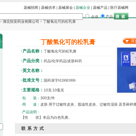
器械招商
|
器械供求
|
器械展会
|
器械企业
|
器械产品
|
医疗器械网
企业
产品
>
湖北恒安药业有限公司
> 丁酸氢化可的松乳膏
丁酸氢化可的松乳膏
·产品名称：
丁酸氢化可的松乳膏
·产品分类：
药品/化学药品/皮肤科药
·英文名称：
·批准文号：
国药准字H20083906
·主要规格：
10克:10毫克
·包 装：
300支/件
·用 途：
皮肤 用于过敏性皮炎、脂溢性皮炎、过敏性湿疹 及苔藓样
·产品说明：
【性 状】本品为白色乳膏。
联系方式