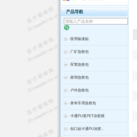
产品导航
·
医用输液贴
·
厂矿急救包
·
军警急救包
·
家用急救包
·
户外急救包
·
奥奇车用急救包
·
卡通PU复PET涂胶膜
·
创口贴卡通PU涂胶...