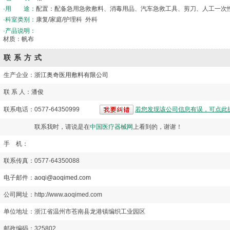
·用 途：
配置：配备急用急救敷料、消毒用品、汽车急救工具、剪刀、人工一次
·科室类别：
康复/家庭/护理科 外科
·产品说明：
材质：帆布
联系方式
生产企业：
浙江奥奇医用敷料有限公司
联 系 人：潘俊
联系电话：0577-64350999
若您发现该公司信息有误，可点此
联系我时，请说是在
中国医疗器械网
上看到的，谢谢！
手 机：
联系传真：0577-64350088
电子邮件：
aoqi@aoqimed.com
公司网址：http://www.aoqimed.com
单位地址：浙江省温州市苍南县龙港镇编织工业园区
邮政编码：325802