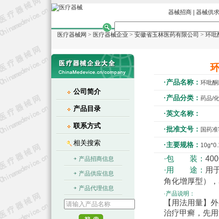
器械招商
|
器械供
医疗器械网
>
医疗器械企业
>
安徽省玉林医药有限公司
> 环
·产品名称：
环吡酮
公司简介
·产品分类：
药品/
产品目录
·英文名称：
联系方式
·批准文号：
国药准字
相关搜索
·主要规格：
10g*0.
·包 装：
40
产品招商信息
·用 途：
用
产品供应信息
角化增厚型），
产品代理信息
·产品说明：
【用法用量】外
治疗甲癣，先用