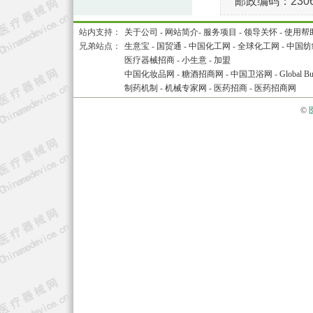
邮政编码：2306
站内支持：
关于公司
-
网站简介
-
服务项目
-
领导关怀
-
使用帮
兄弟站点：
生意宝
-
国贸通
-
中国化工网
-
全球化工网
-
中国纺
医疗器械招商
-
小生意
-
加盟
中国化妆品网
-
糖酒招商网
-
中国卫浴网
-
Global Bu
制药机制
-
机械专家网
-
医药招商
-
医药招商网
©