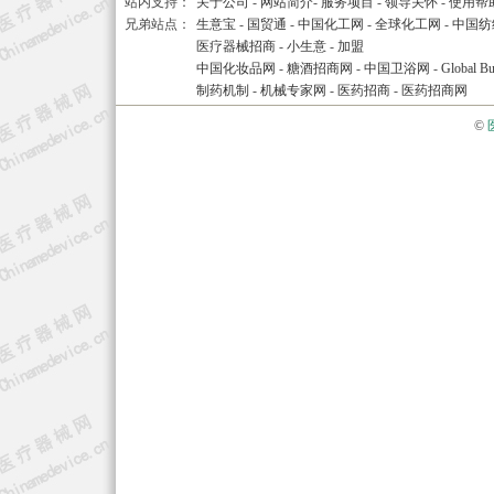
站内支持：
关于公司
-
网站简介
-
服务项目
-
领导关怀
-
使用帮
兄弟站点：
生意宝
-
国贸通
-
中国化工网
-
全球化工网
-
中国纺
医疗器械招商
-
小生意
-
加盟
中国化妆品网
-
糖酒招商网
-
中国卫浴网
-
Global Bu
制药机制
-
机械专家网
-
医药招商
-
医药招商网
©