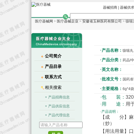
器械招商
|
器械供
医疗器械网
>
医疗器械企业
>
安徽省玉林医药有限公司
> 咳喘
·产品名称：
咳喘丸
公司简介
·产品分类：
药品/
产品目录
·英文名称：
联系方式
·批准文号：
国药准字
相关搜索
·主要规格：
6g*4袋
·包 装：
32
产品招商信息
·用 途：
用
产品供应信息
·产品说明：
产品代理信息
【成 分】麻黄
（炒）
【用法用量】口