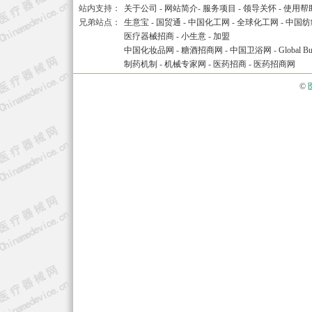
站内支持：
关于公司
-
网站简介
-
服务项目
-
领导关怀
-
使用帮
兄弟站点：
生意宝
-
国贸通
-
中国化工网
-
全球化工网
-
中国纺
医疗器械招商
-
小生意
-
加盟
中国化妆品网
-
糖酒招商网
-
中国卫浴网
-
Global Bu
制药机制
-
机械专家网
-
医药招商
-
医药招商网
©