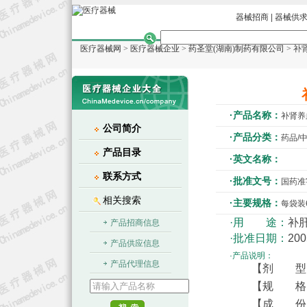
器械招商
|
器械供
医疗器械网
>
医疗器械企业
>
药圣堂(湖南)制药有限公司
> 补
·产品名称：
补肾养
公司简介
·产品分类：
药品/
产品目录
·英文名称：
联系方式
·批准文号：
国药准字
相关搜索
·主要规格：
每袋装
·用 途：
补
产品招商信息
·批准日期：
200
产品供应信息
·产品说明：
产品代理信息
【剂 型
【规 格】：6
【成 份】：