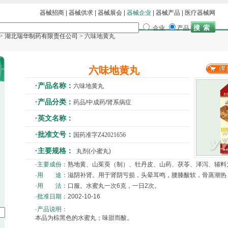
器械招商
|
器械供求
|
器械展会
|
器械企业
|
器械产品
|
医疗器械网
企业
产品
>
湖北瑞华制药有限责任公司
> 六味地黄丸
六味地黄丸
·产品名称：
六味地黄丸
·产品分类：
药品/中成药/肾系病症
·英文名称：
·批准文号：
国药准字Z42021656
·主要规格：
丸剂(小蜜丸)
·主要成份：
熟地黄、山茱萸（制）、牡丹皮、山药、茯苓、泽泻、辅料
·用 途：
滋阴补肾。用于肾阴亏损，头晕耳鸣，腰膝酸软，骨蒸潮热
·用 法：
口服。水蜜丸一次6克，一日2次。
·批准日期：
2002-10-16
·产品说明：
本品为棕黑色的水蜜丸；味甜而酸。