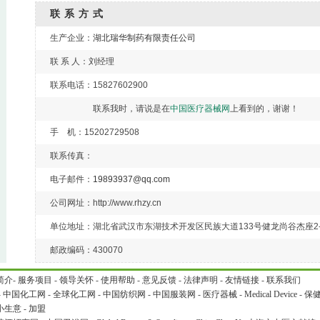
联系方式
生产企业：
湖北瑞华制药有限责任公司
联 系 人：刘经理
联系电话：15827602900
联系我时，请说是在
中国医疗器械网
上看到的，谢谢！
手 机：15202729508
联系传真：
电子邮件：
19893937@qq.com
公司网址：http://www.rhzy.cn
单位地址：湖北省武汉市东湖技术开发区民族大道133号健龙尚谷杰座2-1
邮政编码：430070
简介
-
服务项目
-
领导关怀
-
使用帮助
-
意见反馈
-
法律声明
-
友情链接
-
联系我们
-
中国化工网
-
全球化工网
-
中国纺织网
-
中国服装网
-
医疗器械
-
Medical Device
-
保
小生意
-
加盟