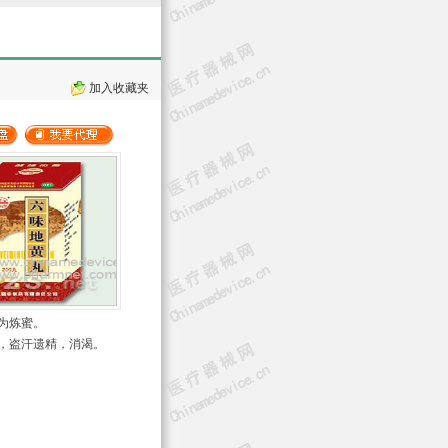
加入收藏夹
为炼蜜。
，盗汗遗精，消渴。