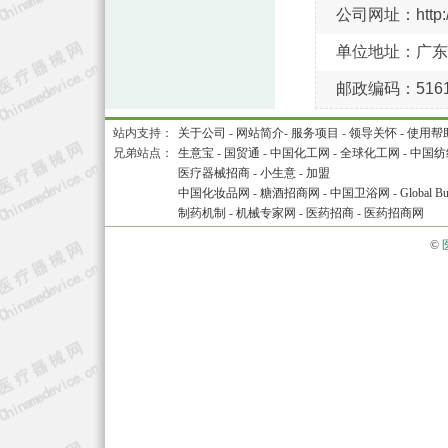
公司网址：http://
单位地址：广东
邮政编码：5161
站内支持：
关于公司
-
网站简介
-
服务项目
-
领导关怀
-
使用帮
兄弟站点：
生意宝
-
国贸通
-
中国化工网
-
全球化工网
-
中国纺
医疗器械招商
-
小生意
-
加盟
中国化妆品网
-
糖酒招商网
-
中国卫浴网
-
Global Bu
制药机制
-
机械专家网
-
医药招商
-
医药招商网
©