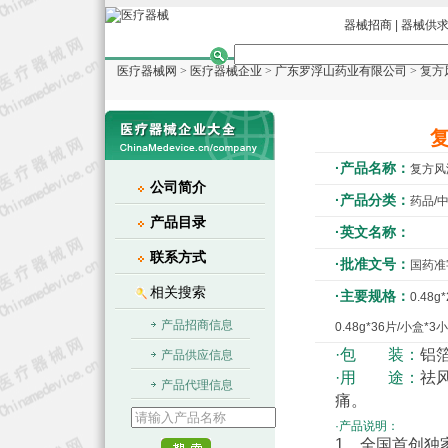
器械招商
|
器械供
医疗器械网
>
医疗器械企业
>
广东罗浮山药业有限公司
> 复
·产品名称：
复方风
公司简介
·产品分类：
药品/
产品目录
·英文名称：
联系方式
·批准文号：
国药准字
相关搜索
·主要规格：
0.48
产品招商信息
0.48g*36片/小盒*3
·包 装：
铝
产品供应信息
·用 途：
祛
产品代理信息
痛。
·产品说明：
1、全国首创独