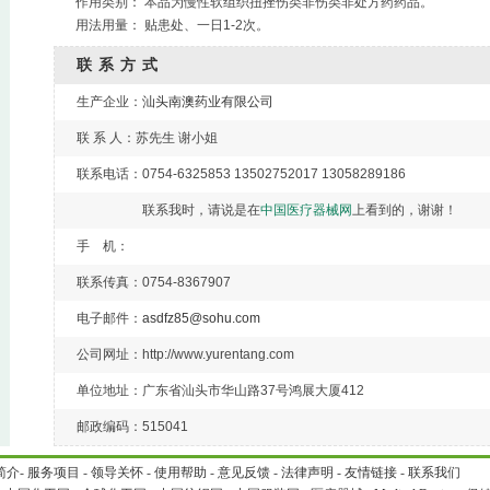
作用类别： 本品为慢性软组织扭挫伤类非伤类非处方药药品。
用法用量： 贴患处、一日1-2次。
联系方式
生产企业：
汕头南澳药业有限公司
联 系 人：苏先生 谢小姐
联系电话：0754-6325853 13502752017 13058289186
联系我时，请说是在
中国医疗器械网
上看到的，谢谢！
手 机：
联系传真：0754-8367907
电子邮件：
asdfz85@sohu.com
公司网址：http://www.yurentang.com
单位地址：广东省汕头市华山路37号鸿展大厦412
邮政编码：515041
简介
-
服务项目
-
领导关怀
-
使用帮助
-
意见反馈
-
法律声明
-
友情链接
-
联系我们