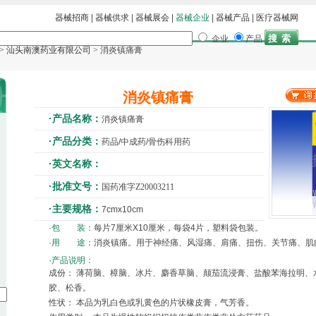
器械招商
|
器械供求
|
器械展会
|
器械企业
|
器械产品
|
医疗器械网
企业
产品
>
汕头南澳药业有限公司
> 消炎镇痛膏
消炎镇痛膏
·产品名称：
消炎镇痛膏
·产品分类：
药品/中成药/骨伤科用药
·英文名称：
·批准文号：
国药准字Z20003211
·主要规格：
7cmx10cm
·包 装：
每片7厘米X10厘米，每袋4片，塑料袋包装。
·用 途：
消炎镇痛。用于神经痛、风湿痛、肩痛、扭伤、关节痛、肌
·产品说明：
成份： 薄荷脑、樟脑、冰片、麝香草脑、颠茄流浸膏、盐酸苯海拉明、
胶、松香。
性状： 本品为乳白色或乳黄色的片状橡皮膏，气芳香。