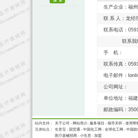
生产企业：
福州
联 系 人：龙经
联系电话：0591-8
联系我
手 机：
联系传真：0591-
电子邮件：
lonl
公司网址：
单位地址：福建
邮政编码：3500
站内支持：
关于公司
-
网站简介
-
服务项目
-
领导关怀
-
使用帮
兄弟站点：
生意宝
-
国贸通
-
中国化工网
-
全球化工网
-
中国纺
医疗器械招商
-
小生意
-
加盟