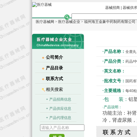
器械招商
|
器械供
医疗器械网
>
医疗器械企业
>
福州海王金象中药制药有限公司
·产品名称：
全鹿丸
公司简介
·产品分类：
药品/
产品目录
·英文名称：
联系方式
·批准文号：
国药准字
相关搜索
·主要规格：
每40
·包 装：
铝塑
产品招商信息
·产品说明：
产品供应信息
功能主治：补肾
产品代理信息
冷，肾虚尿频，
联系方式