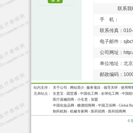
联系我
手 机：
联系传真：010-6
电子邮件：
sjb
公司网址：http://
单位地址：北京
邮政编码：1000
站内支持：
关于公司
-
网站简介
-
服务项目
-
领导关怀
-
使用帮
兄弟站点：
生意宝
-
国贸通
-
中国化工网
-
全球化工网
-
中国纺
医疗器械招商
-
小生意
-
加盟
中国化妆品网
-
糖酒招商网
-
中国卫浴网
-
Global Bu
制药机制
-
机械专家网
-
医药招商
-
医药招商网
©