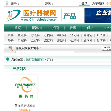
产品
首页
新器械
招商
代理
供求
企
内科
|
血液科
|
呼吸科
|
心内科
|
神经科
|
消化科
|
内分泌
|
妇产科
|
外科
|
口腔科
|
五官科
|
皮肤科
|
肛肠科
|
心胸科
|
泌尿科
|
骨伤科
|
请输入搜素关键字：
您的位置：
医疗器械首页
>
产品
产品列表
药物稳定试验箱
我要询盘