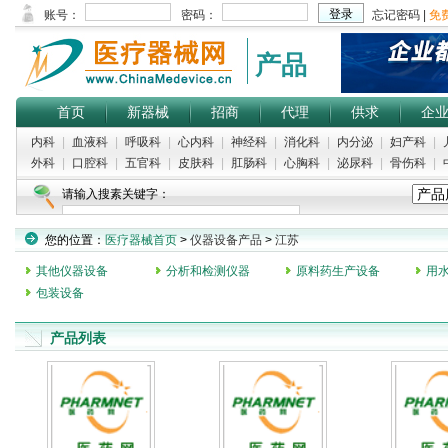
产品
首页
新器械
招商
代理
供求
企
内科
|
血液科
|
呼吸科
|
心内科
|
神经科
|
消化科
|
内分泌
|
妇产科
|
外科
|
口腔科
|
五官科
|
皮肤科
|
肛肠科
|
心胸科
|
泌尿科
|
骨伤科
|
请输入搜素关键字：
您的位置：
医疗器械首页
>
仪器设备产品
>
江苏
其他仪器设备
分析和检测仪器
原料药生产设备
用
包装设备
产品列表