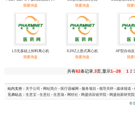
我要询盘
我要询盘
我要
LS无基础上卸料离心机
XJ/XZ上悬式离心机
AF型自动
我要询盘
我要询盘
我要
共有
62
条记录,
3
页,显示
1
--
28
1
2
站内支持：
关于公司
-
网站简介
-
医疗器械网
-
服务项目
-
领导关怀
-
媒体报道
-
兄弟站点：
生意宝
-
生意社
-
生意场
-
网经社
-
网盛供应链学院
-
网盛创新研究院
©