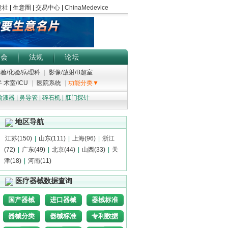
展会
法规
论坛
验/化验/病理科
|
影像/放射/B超室
 术室/ICU
|
医院系统
|
功能分类▼
输液器
|
鼻导管
|
碎石机
|
肛门探针
地区导航
江苏(150)
|
山东(111)
|
上海(96)
|
浙江
(72)
|
广东(49)
|
北京(44)
|
山西(33)
|
天
津(18)
|
河南(11)
医疗器械数据查询
国产器械
进口器械
器械标准
器械分类
器械标准
专利数据