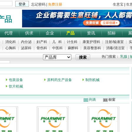
产品
代理
供求
企业
产品
资讯
招标
科
|
消化科
|
内分泌
|
妇产科
|
儿 科
|
计生科
|
康复护理科
|
注射/输液室
|
实
科
|
心胸科
|
泌尿科
|
骨伤科
|
中医科
|
麻醉科
|
美容整形科
|
消毒/清洁室
|
手
热门搜索：
乳腺
|
包装设备
原料药生产设备
制剂机械
饮片机械
列表
橱窗