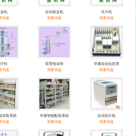
装盒机
自动裝盒机
压片机
要询盘
我要询盘
我要询盘
医疗柱
双臂电动塔
华康自动化药房
要询盘
我要询盘
我要询盘
能存取系统
华康智能配发系统
自动切片机
要询盘
我要询盘
我要询盘