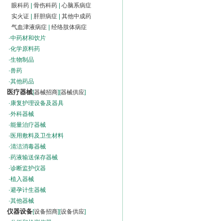
眼科药
|
骨伤科药
|
心脑系病症
实火证
|
肝胆病症
|
其他中成药
气血津液病症
|
经络肢体病症
·
中药材和饮片
·
化学原料药
·
生物制品
·
兽药
·
其他药品
医疗器械
[
器械招商
][
器械供应
]
·
康复护理设备及器具
·
外科器械
·
能量治疗器械
·
医用敷料及卫生材料
·
清洁消毒器械
·
药液输送保存器械
·
诊断监护仪器
·
植入器械
·
避孕计生器械
·
其他器械
仪器设备
[
设备招商
][
设备供应
]