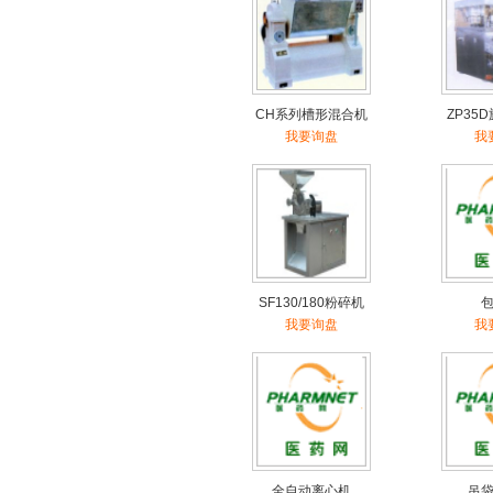
CH系列槽形混合机
ZP35
我要询盘
我
SF130/180粉碎机
我要询盘
我
全自动离心机
吊