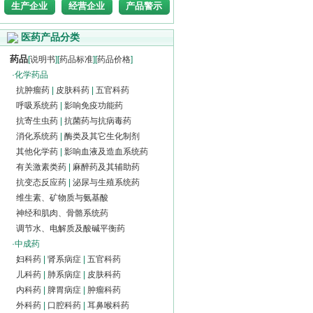
生产企业
经营企业
产品警示
医药产品分类
药品
[
说明书
][
药品标准
][
药品价格
]
·
化学药品
抗肿瘤药
|
皮肤科药
|
五官科药
呼吸系统药
|
影响免疫功能药
抗寄生虫药
|
抗菌药与抗病毒药
消化系统药
|
酶类及其它生化制剂
其他化学药
|
影响血液及造血系统药
有关激素类药
|
麻醉药及其辅助药
抗变态反应药
|
泌尿与生殖系统药
维生素、矿物质与氨基酸
神经和肌肉、骨骼系统药
调节水、电解质及酸碱平衡药
·
中成药
妇科药
|
肾系病症
|
五官科药
儿科药
|
肺系病症
|
皮肤科药
内科药
|
脾胃病症
|
肿瘤科药
外科药
|
口腔科药
|
耳鼻喉科药