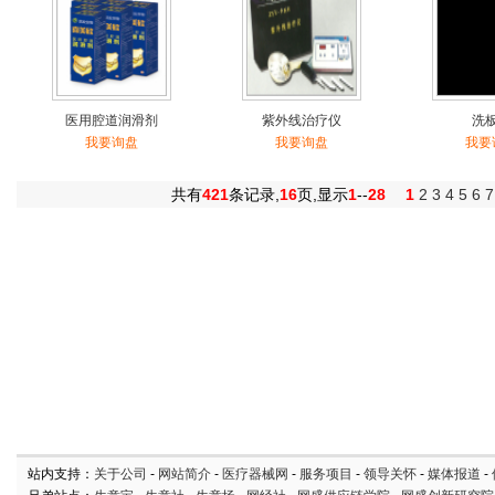
医用腔道润滑剂
紫外线治疗仪
洗
我要询盘
我要询盘
我要
共有
421
条记录,
16
页,显示
1
--
28
1
2
3
4
5
6
7
站内支持：
关于公司
-
网站简介
-
医疗器械网
-
服务项目
-
领导关怀
-
媒体报道
-