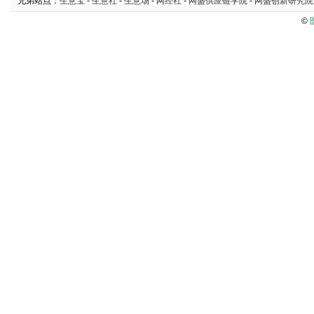
兄弟站点：
生意宝
-
生意社
-
生意场
-
网经社
-
网盛供应链学院
-
网盛创新研究院
©