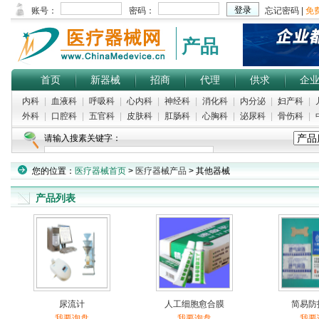
产品
首页
新器械
招商
代理
供求
企
内科
|
血液科
|
呼吸科
|
心内科
|
神经科
|
消化科
|
内分泌
|
妇产科
|
外科
|
口腔科
|
五官科
|
皮肤科
|
肛肠科
|
心胸科
|
泌尿科
|
骨伤科
|
请输入搜素关键字：
您的位置：
医疗器械首页
>
医疗器械产品
> 其他器械
产品列表
尿流计
人工细胞愈合膜
简易防
我要询盘
我要询盘
我要