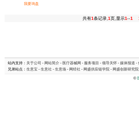
我要询盘
共有
1
条记录,
1
页,显示
1
--
1
站内支持：
关于公司
-
网站简介
-
医疗器械网
-
服务项目
-
领导关怀
-
媒体报道
-
兄弟站点：
生意宝
-
生意社
-
生意场
-
网经社
-
网盛供应链学院
-
网盛创新研究院
©