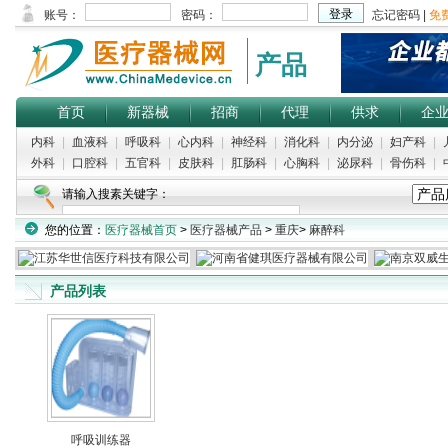
产品
首页
新器械
招商
代理
供求
企
内科
|
血液科
|
呼吸科
|
心内科
|
神经科
|
消化科
|
内分泌
|
妇产科
|
外科
|
口腔科
|
五官科
|
皮肤科
|
肛肠科
|
心胸科
|
泌尿科
|
骨伤科
|
请输入搜素关键字：
您的位置：
医疗器械首页
>
医疗器械产品
>
重庆
>
麻醉科
产品列表
呼吸训练器