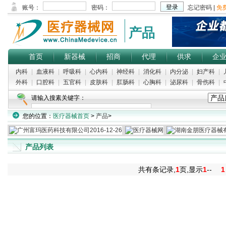
产品
首页
新器械
招商
代理
供求
企
内科
|
血液科
|
呼吸科
|
心内科
|
神经科
|
消化科
|
内分泌
|
妇产科
|
外科
|
口腔科
|
五官科
|
皮肤科
|
肛肠科
|
心胸科
|
泌尿科
|
骨伤科
|
请输入搜素关键字：
您的位置：
医疗器械首页
>
产品
>
热门搜索：
肛门体温计
|
直肠镜器械包
|
工作椅
|
乳胶手套
|
心脏固定器
产品列表
共有
条记录,
1
页,显示
1
--
1