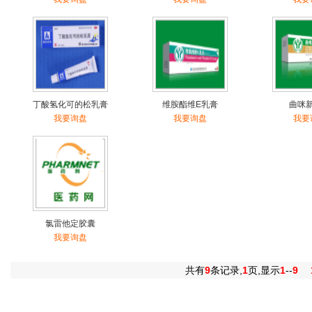
丁酸氢化可的松乳膏
维胺酯维E乳膏
曲咪
我要询盘
我要询盘
我要
氯雷他定胶囊
我要询盘
共有
9
条记录,
1
页,显示
1
--
9