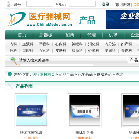
产品
首页
新器械
招商
代理
供求
企
内科
|
血液科
|
呼吸科
|
心内科
|
神经科
|
消化科
|
内分泌
|
妇产科
|
外科
|
口腔科
|
五官科
|
皮肤科
|
肛肠科
|
心胸科
|
泌尿科
|
骨伤科
|
请输入搜素关键字：
热门搜索：
麻醉穿刺包
|
婴儿吸痰器
|
口腔镜
|
眼科手术台
|
工作椅
您的位置：
医疗器械首页
>
药品产品
> 化学药品 > 皮肤科药 >
湖北
产品列表
联苯苄唑乳膏
曲咪新乳膏
酮康
我要询盘
我要询盘
我要