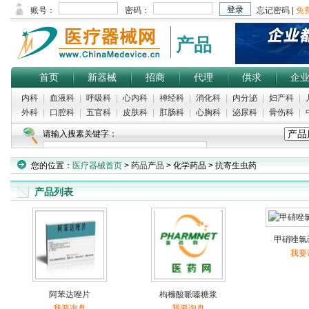
产品
首页
新器械
招商
代理
供求
企
内科
|
血液科
|
呼吸科
|
心内科
|
神经科
|
消化科
|
内分泌
|
妇产科
|
外科
|
口腔科
|
五官科
|
皮肤科
|
肛肠科
|
心胸科
|
泌尿科
|
骨伤科
|
请输入搜素关键字：
热门搜索：
麻醉咽喉镜
|
摄片架
|
中医舌色仪
|
超声耦合剂
|
美容仪
您的位置：
医疗器械首页
>
药品产品
> 化学药品 > 抗寄生虫药
产品列表
甲硝唑氯
我要
阿苯达唑片
枸橼酸哌嗪糖浆
我要询盘
我要询盘