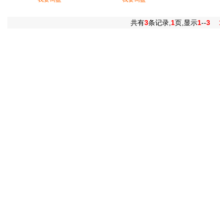
共有
3
条记录,
1
页,显示
1
--
3