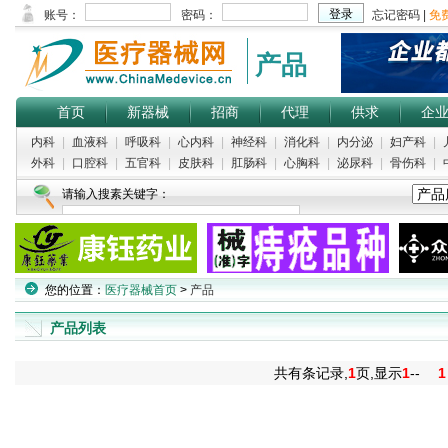
产品
首页
新器械
招商
代理
供求
企
内科
|
血液科
|
呼吸科
|
心内科
|
神经科
|
消化科
|
内分泌
|
妇产科
|
外科
|
口腔科
|
五官科
|
皮肤科
|
肛肠科
|
心胸科
|
泌尿科
|
骨伤科
|
请输入搜素关键字：
您的位置：
医疗器械首页
>
产品
产品列表
共有
条记录,
1
页,显示
1
--
1