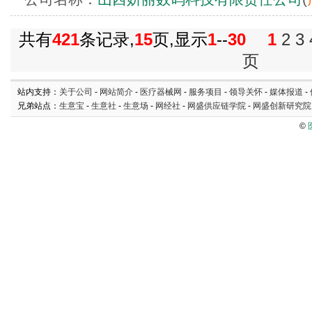
共有
421
条记录,
15
页,显示
1
--
30
1
2
3
页
站内支持：
关于公司
-
网站简介
-
医疗器械网
-
服务项目
-
领导关怀
-
媒体报道
-
兄弟站点：
生意宝
-
生意社
-
生意场
-
网经社
-
网盛供应链学院
-
网盛创新研究院
©