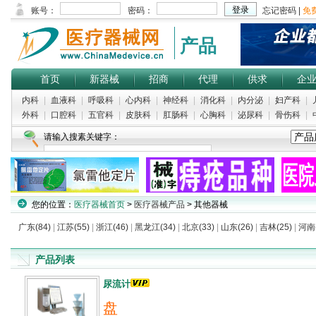
产品
首页
新器械
招商
代理
供求
企
内科
|
血液科
|
呼吸科
|
心内科
|
神经科
|
消化科
|
内分泌
|
妇产科
|
外科
|
口腔科
|
五官科
|
皮肤科
|
肛肠科
|
心胸科
|
泌尿科
|
骨伤科
|
请输入搜素关键字：
您的位置：
医疗器械首页
>
医疗器械产品
> 其他器械
广东(84)
|
江苏(55)
|
浙江(46)
|
黑龙江(34)
|
北京(33)
|
山东(26)
|
吉林(25)
|
河南(
产品列表
尿流计
盘